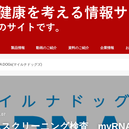
製品情報
動画のご紹介
資料のご紹介
企業情報
お
 DOGs(マイルナドッグズ)
.07
スクリーニング検査 myRNA 