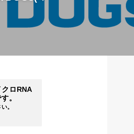
イクロRNA
です。
さい。