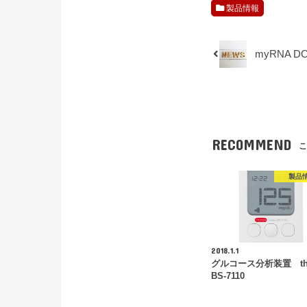
製品情報
myRNA 
RECOMMEND
こ
製品
2018.1.1
グルコース分析装置 thi
BS-7110