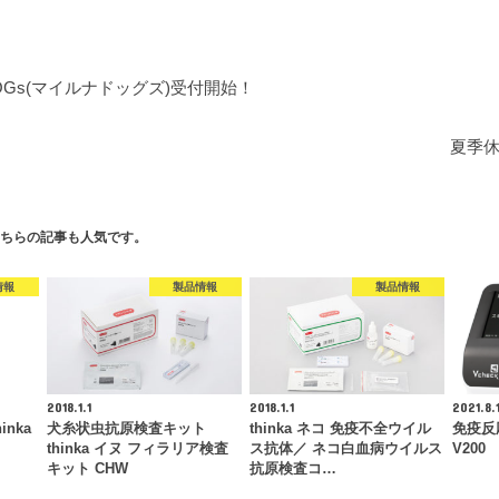
DOGs(マイルナドッグズ)受付開始！
夏季
ちらの記事も人気です。
情報
製品情報
製品情報
2018.1.1
2018.1.1
2021.8.
nka
犬糸状虫抗原検査キット
thinka ネコ 免疫不全ウイル
免疫反応
thinka イヌ フィラリア検査
ス抗体／ ネコ白血病ウイルス
V200
キット CHW
抗原検査コ…