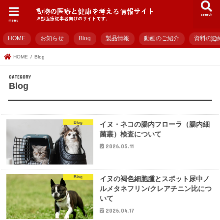
search
menu
HOME
お知らせ
Blog
製品情報
動画のご紹介
資料のご
HOME
Blog
Blog
Blog
イヌ・ネコの腸内フローラ（腸内細
菌叢）検査について
2026.05.11
Blog
イヌの褐色細胞腫とスポット尿中ノ
ルメタネフリン/クレアチニン比につ
いて
2026.04.17