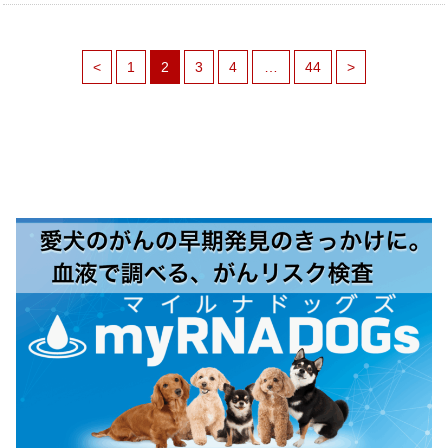
<
1
2
3
4
…
44
>