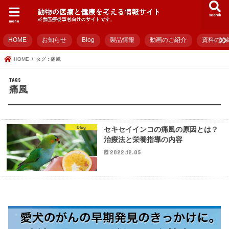
search
menu
HOME
お知らせ
Blog
製品情報
動画のご紹介
資料のご
HOME
タグ : 痛風
痛風
Blog
セキセイインコの痛風の原因とは？
治療法と栄養指導の内容
2022.12.05