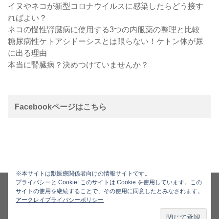
イヌやネコが新型コロナウイルスに感染したらどう接す
ればよい？
ネコの慢性腎臓病に使用する3つの内服薬の整理と比較
糖尿病性ケトアシドーシスとは限らない！ケトン体が尿
に出る理由
本当に腎臓病？決めつけていませんか？
Facebookページはこちら
※本サイトは獣医療関係者向けの情報サイトです。
プライバシーと Cookie: このサイトは Cookie を使用しています。この
ホーム
プライバシーポリシー
ソーシャルメディアポリシー
サイトの使用を継続することで、その使用に同意したとみなされます。
お問い合わせ
ご利用ガイド
企業情報
サイトマップ
アークレイプライバシーポリシー
©Copyright2026
動物の医療と健康を考える情報サイト
.All Rights Reserved.