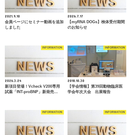
2021.9.10
2026.7.17
会員ページにセミナー動画を追加
【myRNA DOGs】検体受付期間
しました
のお知らせ
INFORMATION
INFORMATION
2026.3.24
2018.10.30
新項目登場！Vcheck V200専用
【学会情報】第39回動物臨床医
試薬「fNT-proBNP」新発売…
学会年次大会 出展報告
INFORMATION
INFORMATION