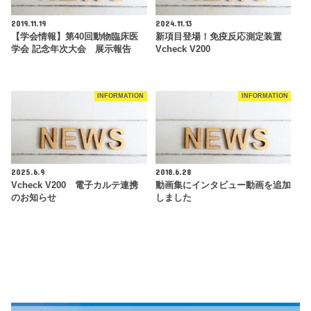
2019.11.19
2024.11.13
【学会情報】第40回動物臨床医
新項目登場！免疫反応測定装置
学会 記念年次大会 展示報告
Vcheck V200
INFORMATION
INFORMATION
2025.6.9
2018.6.28
Vcheck V200 電子カルテ連携
動画集にインタビュー動画を追加
のお知らせ
しました