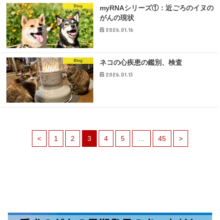
Blog
myRNAシリーズ①：近ごろのイヌの
がんの現状
2026.01.16
Blog
ネコの心疾患の鑑別、検査
2026.01.13
<
1
2
3
4
5
…
45
>