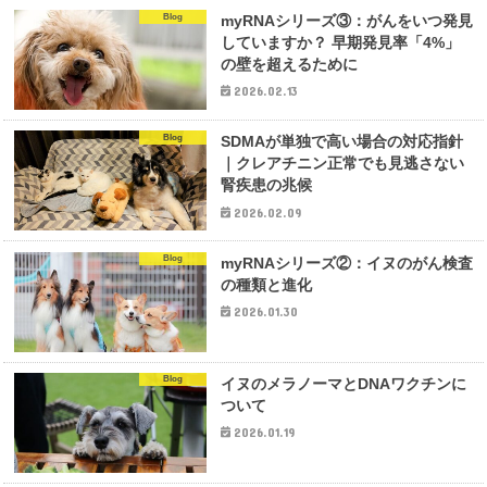
Blog
myRNAシリーズ③：がんをいつ発見
していますか？ 早期発見率「4%」
の壁を超えるために
2026.02.13
Blog
SDMAが単独で高い場合の対応指針
｜クレアチニン正常でも見逃さない
腎疾患の兆候
2026.02.09
Blog
myRNAシリーズ②：イヌのがん検査
の種類と進化
2026.01.30
Blog
イヌのメラノーマとDNAワクチンに
ついて
2026.01.19