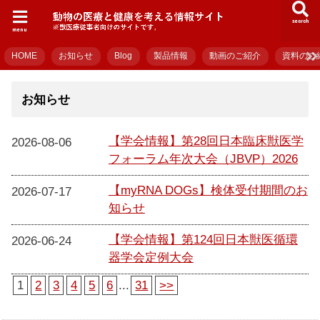
search
menu
HOME
お知らせ
Blog
製品情報
動画のご紹介
資料のご
お知らせ
【学会情報】第28回日本臨床獣医学
2026-08-06
フォーラム年次大会（JBVP）2026
【myRNA DOGs】検体受付期間のお
2026-07-17
知らせ
【学会情報】第124回日本獣医循環
2026-06-24
器学会定例大会
1
2
3
4
5
6
...
31
>>