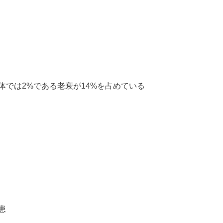
では2%である老衰が14%を占めている
患