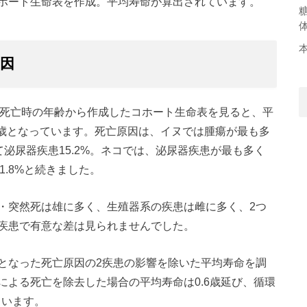
ホート生命表を作成。平均寿命が算出されています。
因
られ、死亡時の年齢から作成したコホート生命表を見ると、平
.3歳となっています。死亡原因は、イヌでは腫瘍が最も多
いて泌尿器疾患15.2%。ネコでは、泌尿器疾患が最も多く
11.8%と続きました。
・突然死は雄に多く、生殖器系の疾患は雌に多く、2つ
疾患で有意な差は見られませんでした。
となった死亡原因の2疾患の影響を除いた平均寿命を調
による死亡を除去した場合の平均寿命は0.6歳延び、循環
ています。