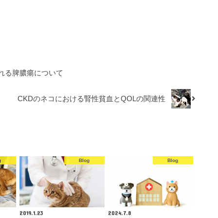
れる脾膿瘍について
CKDのネコにおける腎性貧血とQOLの関連性
g
Blog
Blog
2019.1.23
2024.7.8