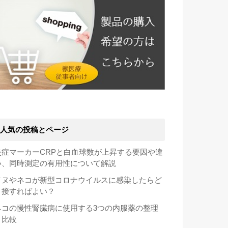
人気の投稿とページ
炎症マーカーCRPと白血球数が上昇する要因や違
い、同時測定の有用性について解説
イヌやネコが新型コロナウイルスに感染したらど
う接すればよい？
ネコの慢性腎臓病に使用する3つの内服薬の整理
と比較