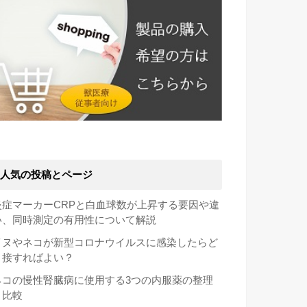
人気の投稿とページ
炎症マーカーCRPと白血球数が上昇する要因や違
い、同時測定の有用性について解説
イヌやネコが新型コロナウイルスに感染したらど
う接すればよい？
ネコの慢性腎臓病に使用する3つの内服薬の整理
と比較