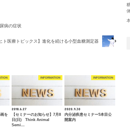
糖尿病の症状
ヒト医療トピックス】進化を続ける小型血糖測定器
ATION
INFORMATION
INFORMATION
2018.6.27
2020.9.30
動画を
【セミナーのお知らせ】7月8
内分泌疾患セミナー5本目公
日(日) Think Animal
開案内
Semi…