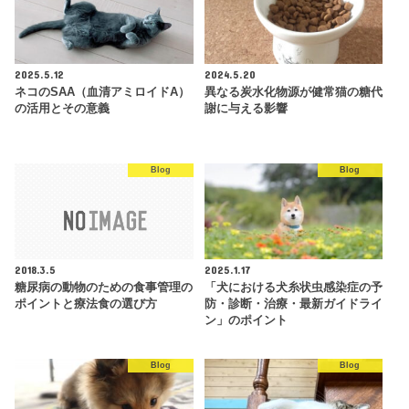
2025.5.12
2024.5.20
ネコのSAA（血清アミロイドA）
異なる炭水化物源が健常猫の糖代
の活用とその意義
謝に与える影響
Blog
Blog
2018.3.5
2025.1.17
糖尿病の動物のための食事管理の
「犬における犬糸状虫感染症の予
ポイントと療法食の選び方
防・診断・治療・最新ガイドライ
ン」のポイント
Blog
Blog