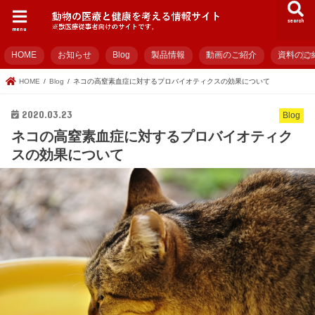
search
menu
HOME
お知らせ
Blog
製品情報
動画のご紹介
資料のご
HOME
Blog
ネコの高窒素血症に対するプロバイオティクスの効果について
2020.03.23
Blog
ネコの高窒素血症に対するプロバイオティク
スの効果について