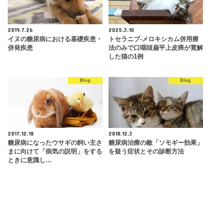
2019.7.26
2025.3.10
イヌの糖尿病における基礎疾患・
トセラニブ-メロキシカム併用療
併発疾患
法のみで口咽頭扁平上皮癌が寛解
した猫の1例
Blog
Blog
2017.12.18
2018.12.3
糖尿病になったウサギの飼い主さ
糖尿病治療の敵「ソモギー効果」
まに向けて「病気の説明」をする
を疑う症状とその診断方法
ときに意識し…