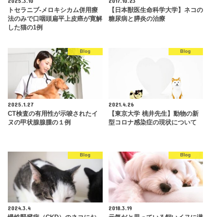
2025.3.10
2017.10.23
トセラニブ-メロキシカム併用療
【日本獣医生命科学大学】ネコの
法のみで口咽頭扁平上皮癌が寛解
糖尿病と膵炎の治療
した猫の1例
Blog
Blog
2025.1.27
2021.4.26
CT検査の有用性が示唆されたイ
【東京大学 桃井先生】動物の新
ヌの甲状腺腺腫の１例
型コロナ感染症の現状について
Blog
Blog
2024.3.4
2018.3.19