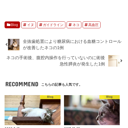
Blog
イヌ
ガイドライン
ネコ
高血圧
全抜歯処置により糖尿病における血糖コントロール
が改善したネコの1例
ネコの手術後、腹腔内操作を行っていないのに術後
急性膵炎が発生した1例
RECOMMEND
こちらの記事も人気です。
Blog
Blog