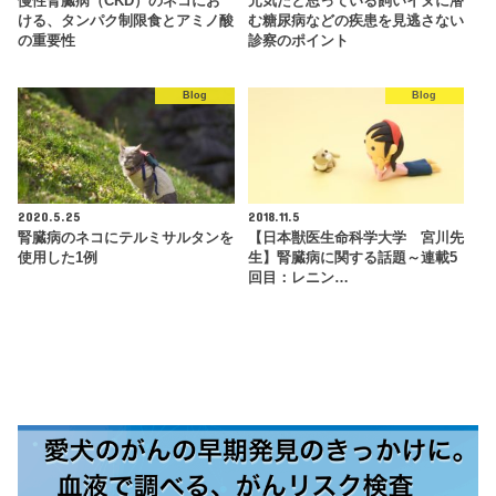
慢性腎臓病（CKD）のネコにお
元気だと思っている飼いイヌに潜
ける、タンパク制限食とアミノ酸
む糖尿病などの疾患を見逃さない
の重要性
診察のポイント
Blog
Blog
2020.5.25
2018.11.5
腎臓病のネコにテルミサルタンを
【日本獣医生命科学大学 宮川先
使用した1例
生】腎臓病に関する話題～連載5
回目：レニン…