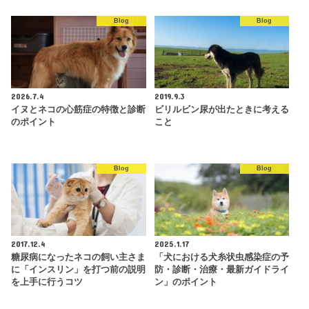
Blog
Blog
2026.7.4
2019.9.3
イヌとネコの心筋症の特徴と診断
ビリルビン尿が出たときに考える
のポイント
こと
Blog
Blog
2017.12.4
2025.1.17
糖尿病になったネコの飼い主さま
「犬における犬糸状虫感染症の予
に「インスリン」を打つ前の説明
防・診断・治療・最新ガイドライ
を上手に行うコツ
ン」のポイント