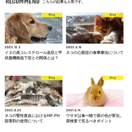
RECOMMEND
こちらの記事も人気です。
Blog
Blog
2025.12.2
2025.6.16
イヌの高コレステロール血症と甲
ネコの心筋症の食事療法について
状腺機能低下症との関係とは？
Blog
Blog
2025.8.22
2021.6.14
ネコの腎性貧血におけるHIF-PH
ウサギは食べ物で尿の色が変化。
阻害剤の使用について
尿検査で見るべきポイント