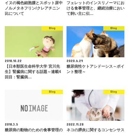
イヌの褐色細胞腫とスポット尿中
フェレットのインスリノーマにお
ノルメタネフリン/クレアチニン
ける食事管理と、継続治療におい
比について
て飼い主に伝…
Blog
Blog
2018.10.22
2020.6.29
【日本獣医生命科学大学 宮川先
糖尿病性ケトアシドーシス～ポイ
生】腎臓病に関する話題～連載4
ント整理～
回目：腎臓病…
Blog
Blog
2018.3.5
2022.11.28
糖尿病の動物のための食事管理の
ネコの膵炎に関するコンセンサス