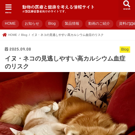
search
menu
HOME
お知らせ
Blog
製品情報
動画のご紹介
資料のご
HOME
Blog
イヌ・ネコの見逃しやすい高カルシウム血症のリスク
2025.09.08
Blog
イヌ・ネコの見逃しやすい高カルシウム血症
のリスク