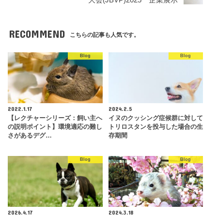
RECOMMEND
こちらの記事も人気です。
Blog
Blog
2022.1.17
2024.2.5
【レクチャーシリーズ：飼い主へ
イヌのクッシング症候群に対して
の説明ポイント】環境適応の難し
トリロスタンを投与した場合の生
さがあるデグ…
存期間
Blog
Blog
2026.4.17
2024.3.18