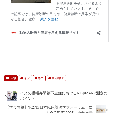
Blog
イヌ
ネコ
血液検査
イヌの僧帽弁閉鎖不全症におけるNT-proANP測定の
ポイント
【学会情報】第27回日本臨床獣医学フォーラム年次
大会(JBVP)2025 企業展示