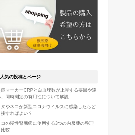
人気の投稿とページ
炎症マーカーCRPと白血球数が上昇する要因や違
い、同時測定の有用性について解説
イヌやネコが新型コロナウイルスに感染したらど
う接すればよい？
ネコの慢性腎臓病に使用する3つの内服薬の整理
と比較