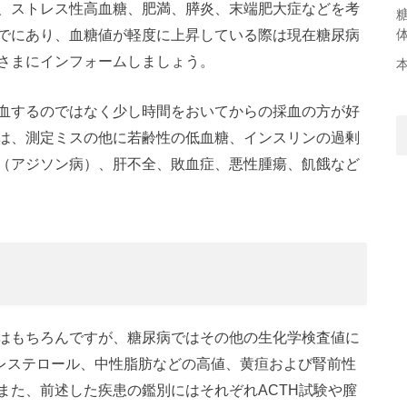
、ストレス性高血糖、肥満、膵炎、末端肥大症などを考
でにあり、血糖値が軽度に上昇している際は現在糖尿病
さまにインフォームしましょう。
血するのではなく少し時間をおいてからの採血の方が好
は、測定ミスの他に若齢性の低血糖、インスリンの過剰
（アジソン病）、肝不全、敗血症、悪性腫瘍、飢餓など
はもちろんですが、糖尿病ではその他の生化学検査値に
コレステロール、中性脂肪などの高値、黄疸および腎前性
また、前述した疾患の鑑別にはそれぞれACTH試験や膣