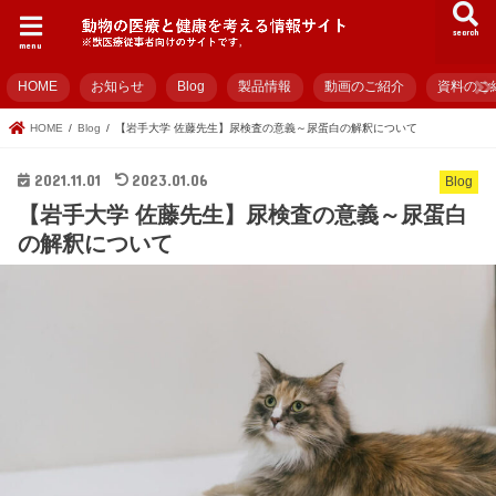
search
menu
HOME
お知らせ
Blog
製品情報
動画のご紹介
資料のご
HOME
Blog
【岩手大学 佐藤先生】尿検査の意義～尿蛋白の解釈について
2021.11.01
2023.01.06
Blog
【岩手大学 佐藤先生】尿検査の意義～尿蛋白
の解釈について