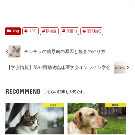
Blog
UPC
尿検査
尿蛋白
尿試験紙
チンチラの糖尿病の原因と検査のやり方
【学会情報】第42回動物臨床医学会オンライン学会
RECOMMEND
こちらの記事も人気です。
Blog
Blog