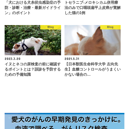
「犬における犬糸状虫感染症の予
トセラニブ-メロキシカム併用療
防・診断・治療・最新ガイドライ
法のみで口咽頭扁平上皮癌が寛解
ン」のポイント
した猫の1例
Blog
Blog
2023.3.20
2021.5.31
イヌとネコの尿検査の前に確認す
【日本獣医生命科学大学 左向先
るポイントとは？誤診を予防する
生】血糖コントロールがうまくい
ための予備知識
かない場合の…