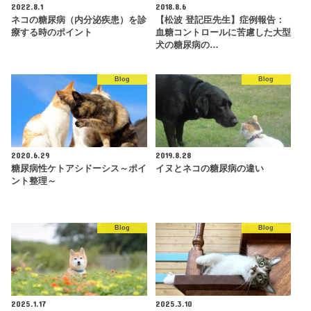
2022.8.1
2018.8.6
ネコの糖尿病（内分泌疾患）を診
【松波 登記臣先生】症例報告：
療する時のポイント
血糖コントロールに苦慮した大型
犬の糖尿病の…
Blog
Blog
2020.6.29
2019.8.28
糖尿病性ケトアシドーシス～ポイ
イヌとネコの糖尿病の違い
ント整理～
Blog
Blog
2025.1.17
2025.3.10