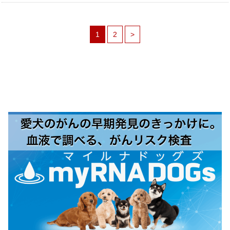
1
2
>