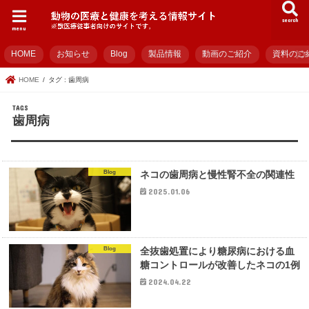
search
menu
HOME
お知らせ
Blog
製品情報
動画のご紹介
資料のご
HOME
タグ : 歯周病
歯周病
Blog
ネコの歯周病と慢性腎不全の関連性
2025.01.06
Blog
全抜歯処置により糖尿病における血
糖コントロールが改善したネコの1例
2024.04.22