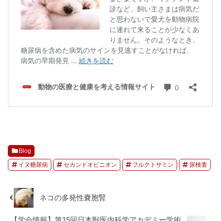
Blog
イヌ糖尿病
セカンドオピニオン
フルクトサミン
尿検査
ネコの多発性嚢胞腎
【学会情報】第15回日本獣医内科学アカデミー学術