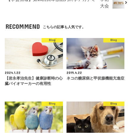
大会
RECOMMEND
こちらの記事も人気です。
Blog
Blog
2024.1.22
2019.4.22
【岩永孝治先生】健康診断時の心
ネコの糖尿病と甲状腺機能亢進症
臓バイオマーカーの有用性
Blog
Blog