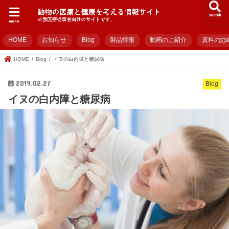
search
menu
HOME
お知らせ
Blog
製品情報
動画のご紹介
資料のご
HOME
Blog
イヌの白内障と糖尿病
2019.02.27
Blog
イヌの白内障と糖尿病