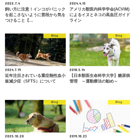
2022.7.4
2024.4.15
飼い方に注意！インコがパニック
アメリカ獣医内科学学会(ACVIM)
を起こさないように普段から気を
によるイヌとネコの高血圧ガイド
つけること【…
ライン
Blog
Blog
2024.7.19
2018.5.14
近年注目されている重症熱性血小
【日本獣医生命科学大学】糖尿病
板減少症（SFTS）について
管理 ～運動療法の勧め～
Blog
Blog
2025.10.20
2019.10.23