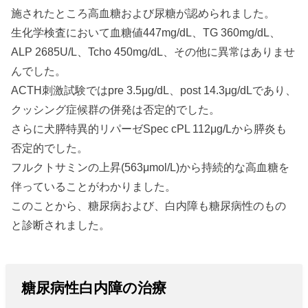
施されたところ高血糖および尿糖が認められました。
生化学検査において血糖値447mg/dL、TG 360mg/dL、
ALP 2685U/L、Tcho 450mg/dL、その他に異常はありませ
んでした。
ACTH刺激試験ではpre 3.5μg/dL、post 14.3μg/dLであり、
クッシング症候群の併発は否定的でした。
さらに犬膵特異的リパーゼSpec cPL 112μg/Lから膵炎も
否定的でした。
フルクトサミンの上昇(563μmol/L)から持続的な高血糖を
伴っていることがわかりました。
このことから、糖尿病および、白内障も糖尿病性のもの
と診断されました。
糖尿病性白内障の治療