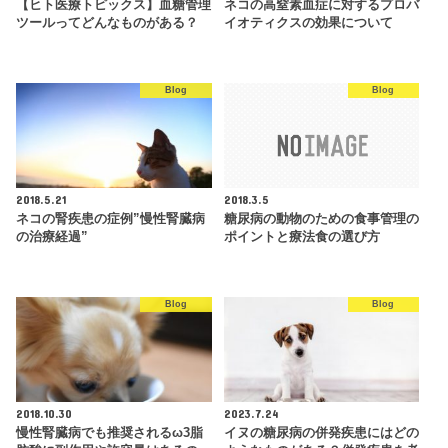
【ヒト医療トピックス】血糖管理
ネコの高窒素血症に対するプロバ
ツールってどんなものがある？
イオティクスの効果について
Blog
Blog
2018.5.21
2018.3.5
ネコの腎疾患の症例”慢性腎臓病
糖尿病の動物のための食事管理の
の治療経過”
ポイントと療法食の選び方
Blog
Blog
2018.10.30
2023.7.24
慢性腎臓病でも推奨されるω3脂
イヌの糖尿病の併発疾患にはどの