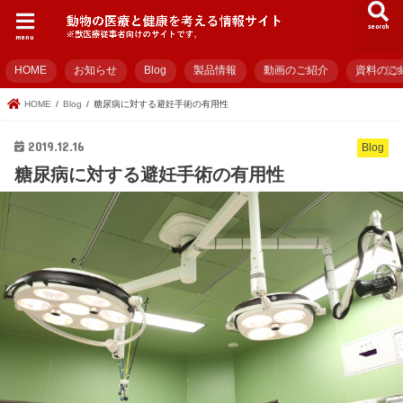
search
menu
HOME
お知らせ
Blog
製品情報
動画のご紹介
資料のご
HOME
Blog
糖尿病に対する避妊手術の有用性
2019.12.16
Blog
糖尿病に対する避妊手術の有用性