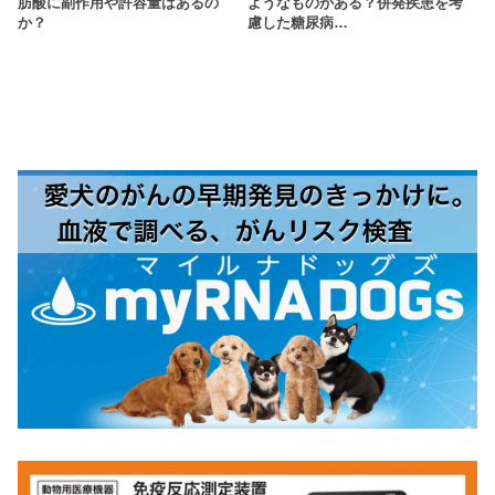
肪酸に副作用や許容量はあるの
ようなものがある？併発疾患を考
か？
慮した糖尿病…