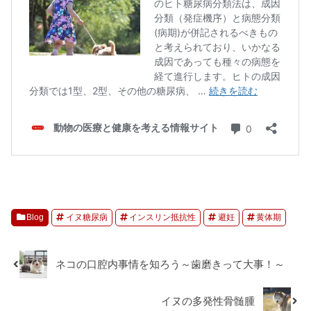
Blog
イヌ糖尿病
インスリン抵抗性
避妊
黄体期
ネコの口腔内事情を知ろう～歯磨きって大事！～
イヌの多発性骨髄腫