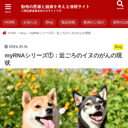
search
menu
HOME
お知らせ
Blog
製品情報
動画のご紹介
資料のご
HOME
Blog
myRNAシリーズ①：近ごろのイヌのがんの現状
2026.01.16
Blog
myRNAシリーズ①：近ごろのイヌのがんの現
状