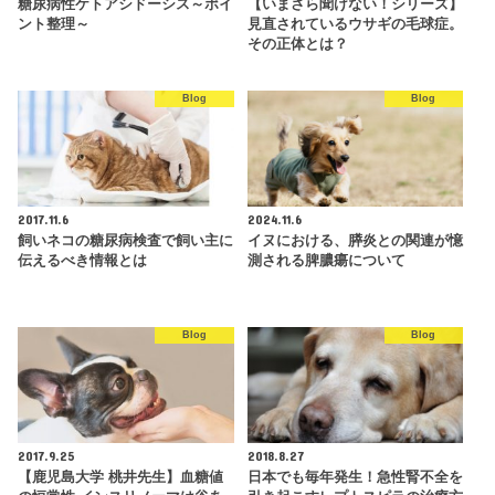
糖尿病性ケトアシドーシス～ポイ
【いまさら聞けない！シリーズ】
ント整理～
見直されているウサギの毛球症。
その正体とは？
Blog
Blog
2017.11.6
2024.11.6
飼いネコの糖尿病検査で飼い主に
イヌにおける、膵炎との関連が憶
伝えるべき情報とは
測される脾膿瘍について
Blog
Blog
2017.9.25
2018.8.27
【鹿児島大学 桃井先生】血糖値
日本でも毎年発生！急性腎不全を