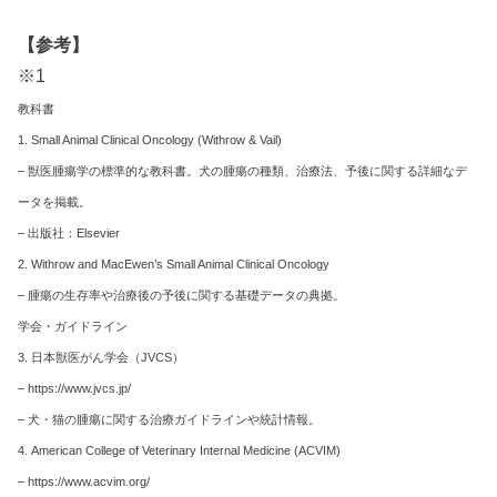
【参考】
※1
教科書
1. Small Animal Clinical Oncology (Withrow & Vail)
– 獣医腫瘍学の標準的な教科書。犬の腫瘍の種類、治療法、予後に関する詳細なデ
ータを掲載。
– 出版社：Elsevier
2. Withrow and MacEwen’s Small Animal Clinical Oncology
– 腫瘍の生存率や治療後の予後に関する基礎データの典拠。
学会・ガイドライン
3. 日本獣医がん学会（JVCS）
– https://www.jvcs.jp/
– 犬・猫の腫瘍に関する治療ガイドラインや統計情報。
4. American College of Veterinary Internal Medicine (ACVIM)
– https://www.acvim.org/