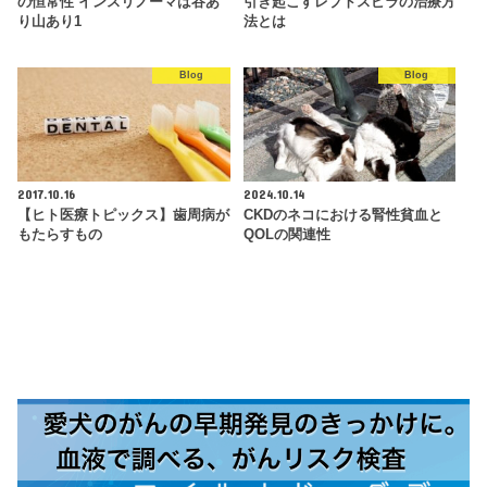
の恒常性 インスリノーマは谷あ
引き起こすレプトスピラの治療方
り山あり1
法とは
Blog
Blog
2017.10.16
2024.10.14
【ヒト医療トピックス】歯周病が
CKDのネコにおける腎性貧血と
もたらすもの
QOLの関連性