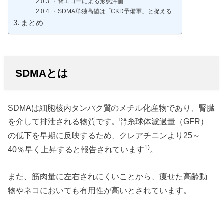
・腎エコーによる形態評価
・SDMA単独高値は「CKD予備軍」と捉える
まとめ
SDMAとは
SDMAは細胞核内タンパク質のメチル化産物であり、腎臓
を介して排泄される物質です。腎糸球体濾過量（GFR）
の低下を早期に反映するため、クレアチニンより25～
1)
40％早く上昇すると報告されています
。
また、筋肉量に左右されにくいことから、痩せた高齢動
物やネコにおいても有用性が高いとされています。
――――――――――――――――――