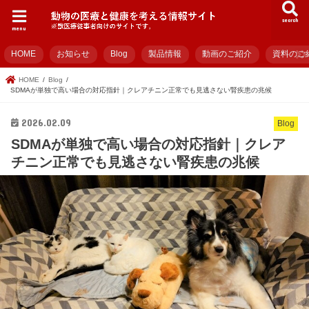
search
menu
HOME
お知らせ
Blog
製品情報
動画のご紹介
資料のご
HOME
Blog
SDMAが単独で高い場合の対応指針｜クレアチニン正常でも見逃さない腎疾患の兆候
2026.02.09
Blog
SDMAが単独で高い場合の対応指針｜クレア
チニン正常でも見逃さない腎疾患の兆候