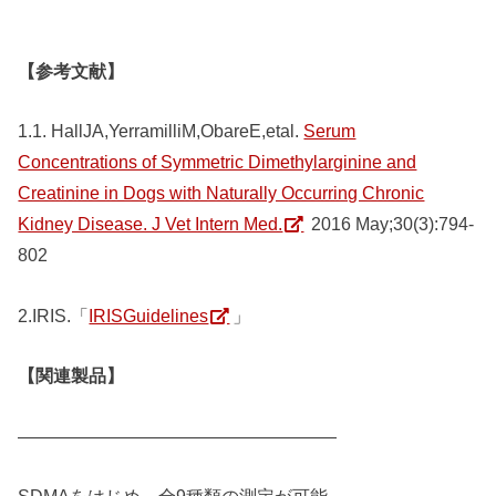
【参考文献】
1.1. HallJA,YerramilliM,ObareE,etal.
Serum
Concentrations of Symmetric Dimethylarginine and
Creatinine in Dogs with Naturally Occurring Chronic
Kidney Disease. J Vet Intern Med.
2016 May;30(3):794-
802
2.IRIS.「
IRISGuidelines
」
【関連製品】
――――――――――――――――――
SDMAをはじめ、全9種類の測定が可能