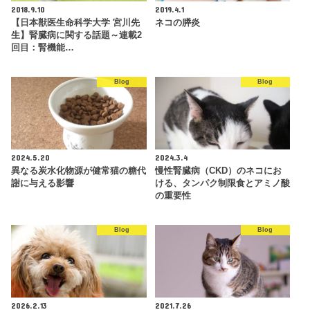
2018.9.10
2019.4.1
【日本獣医生命科学大学 宮川先
ネコの膵炎
生】腎臓病に関する話題～連載2
回目：腎機能…
Blog
Blog
2024.5.20
2024.3.4
異なる炭水化物源が健常猫の糖代
慢性腎臓病（CKD）のネコにお
謝に与える影響
ける、タンパク制限食とアミノ酸
の重要性
Blog
Blog
2026.2.13
2021.7.26