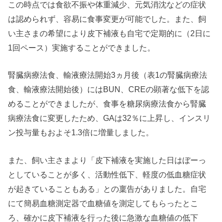
この時点では食欲不振や体重減少、元気消沈などの症状
は認められず、容易に食事変更が可能でした。また、飼
い主さまの希望により皮下補液も自宅で定期的に（2日に
1回ペース）実施することができました。
腎臓病療法食、輸液療法開始3ヵ月後（表1の腎臓病療法
食、輸液療法開始後）にはBUN、CREの顕著な低下を認
めることができましたが、食事を糖尿病療法食から腎臓
病療法食に変更したため、GAは32％に上昇し、インスリ
ン投与量もおよそ1.3倍に増量しました。
また、飼い主さまより「皮下補液を実施した日はぼーっ
としていることが多く、活動性低下、軽度の低血糖症状
が起きていることもある」との稟告がありました。自宅
にて簡易血糖測定器で血糖値を測定してもらったとこ
ろ、確かに皮下補液を行った後に急激な血糖値の低下