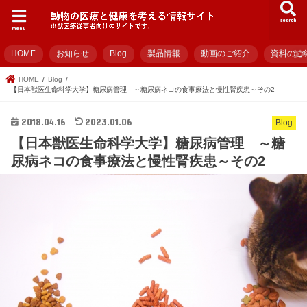
search
menu
HOME
お知らせ
Blog
製品情報
動画のご紹介
資料のご
HOME
Blog
【日本獣医生命科学大学】糖尿病管理 ～糖尿病ネコの食事療法と慢性腎疾患～その2
2018.04.16
2023.01.06
Blog
【日本獣医生命科学大学】糖尿病管理 ～糖
尿病ネコの食事療法と慢性腎疾患～その2