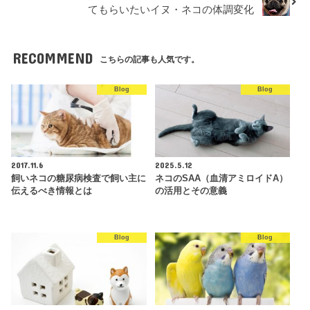
てもらいたいイヌ・ネコの体調変化
RECOMMEND
こちらの記事も人気です。
Blog
Blog
2017.11.6
2025.5.12
飼いネコの糖尿病検査で飼い主に
ネコのSAA（血清アミロイドA）
伝えるべき情報とは
の活用とその意義
Blog
Blog