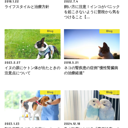
2018.1.22
2022.7.4
ライフスタイルと治療方針
飼い方に注意！インコがパニック
を起こさないように普段から気を
つけること【…
Blog
Blog
2023.2.27
2018.5.21
イヌの尿にケトン体が出たときの
ネコの腎疾患の症例”慢性腎臓病
注意点について
の治療経過”
Blog
Blog
2023.1.23
2024.12.18