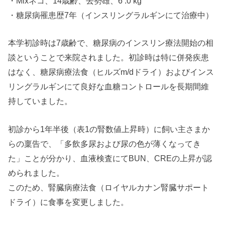
・Mixネコ、14歳齢、去勢雄、6 .0 kg
・糖尿病罹患歴7年（インスリングラルギンにて治療中）
本学初診時は7歳齢で、糖尿病のインスリン療法開始の相
談ということで来院されました。初診時は特に併発疾患
はなく、糖尿病療法食（ヒルズm/dドライ）およびインス
リングラルギンにて良好な血糖コントロールを長期間維
持していました。
初診から1年半後（表1の腎数値上昇時）に飼い主さまか
らの稟告で、「多飲多尿および尿の色が薄くなってき
た」ことが分かり、血液検査にてBUN、CREの上昇が認
められました。
このため、腎臓病療法食（ロイヤルカナン腎臓サポート
ドライ）に食事を変更しました。