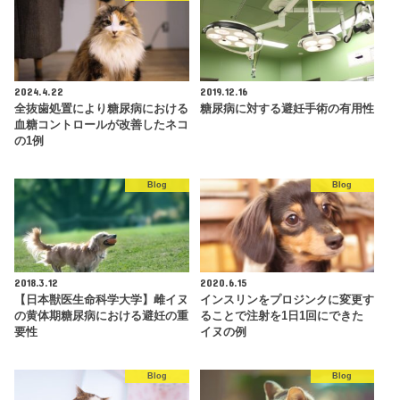
2024.4.22
2019.12.16
全抜歯処置により糖尿病における
糖尿病に対する避妊手術の有用性
血糖コントロールが改善したネコ
の1例
Blog
Blog
2018.3.12
2020.6.15
【日本獣医生命科学大学】雌イヌ
インスリンをプロジンクに変更す
の黄体期糖尿病における避妊の重
ることで注射を1日1回にできた
要性
イヌの例
Blog
Blog