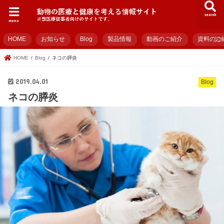
search
menu
HOME
お知らせ
Blog
製品情報
動画のご紹介
資料のご
HOME
Blog
ネコの膵炎
2019.04.01
Blog
ネコの膵炎