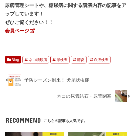
尿病管理シートや、糖尿病に関する講演内容の記事をア
ップしています！
ぜひご覧ください！！
会員ページ
Blog
ネコ糖尿病
尿検査
膵炎
血液検査
予防シーズン到来！ 犬糸状虫症
ネコの尿管結石・尿管閉塞
RECOMMEND
こちらの記事も人気です。
Blog
Blog