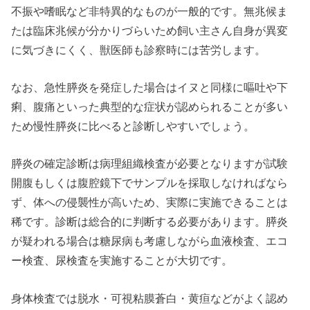
不振や嗜眠など非特異的なものが一般的です。無兆候ま
たは臨床兆候が分かりづらいため飼い主さん自身が異変
に気づきにくく、獣医師も診察時には苦労します。
なお、急性膵炎を発症した場合はイヌと同様に嘔吐や下
痢、腹痛といった典型的な症状が認められることが多い
ため慢性膵炎に比べると診断しやすいでしょう。
膵炎の確定診断は病理組織検査が必要となりますが試験
開腹もしくは腹腔鏡下でサンプルを採取しなければなら
ず、体への侵襲性が高いため、実際に実施できることは
稀です。診断は総合的に判断する必要があります。膵炎
が疑われる場合は糖尿病も考慮しながら血液検査、エコ
ー検査、尿検査を実施することが大切です。
身体検査では脱水・可視粘膜蒼白・黄疸などがよく認め