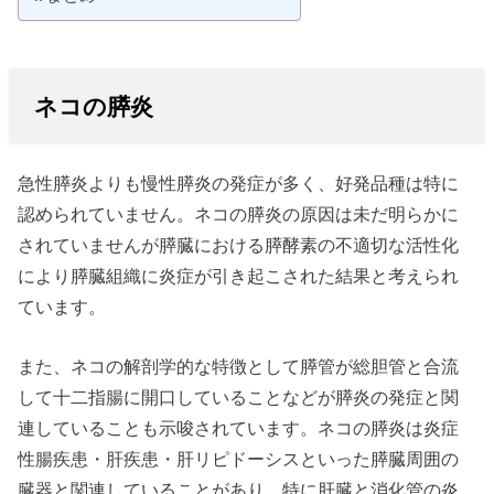
ネコの膵炎
急性膵炎よりも慢性膵炎の発症が多く、好発品種は特に
認められていません。ネコの膵炎の原因は未だ明らかに
されていませんが膵臓における膵酵素の不適切な活性化
により膵臓組織に炎症が引き起こされた結果と考えられ
ています。
また、ネコの解剖学的な特徴として膵管が総胆管と合流
して十二指腸に開口していることなどが膵炎の発症と関
連していることも示唆されています。ネコの膵炎は炎症
性腸疾患・肝疾患・肝リピドーシスといった膵臓周囲の
臓器と関連していることがあり、特に肝臓と消化管の炎