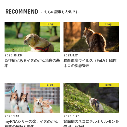
RECOMMEND
こちらの記事も人気です。
Blog
Blog
2025.10.20
2023.8.21
既往症があるイヌのがん治療の基
猫白血病ウイルス（FeLV）陽性
本
ネコの疾患管理
Blog
Blog
2026.1.30
2020.5.25
myRNAシリーズ②：イヌのがん
腎臓病のネコにテルミサルタンを
検査の種類と進化
使用した1例