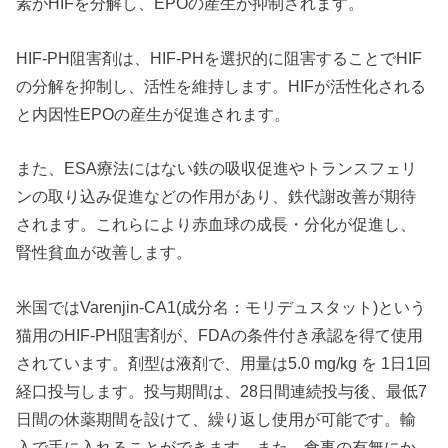
素がHIFを分解し、EPOの産生が抑制されます。
HIF-PH阻害剤は、HIF-PHを選択的に阻害することでHIF
の分解を抑制し、活性を維持します。HIFが活性化される
と内因性EPOの産生が促進されます。
また、ESA療法にはない鉄の吸収促進やトランスフェリ
ンの取り込み促進などの作用があり、鉄代謝改善が期待
されます。これらにより赤血球の成長・分化が促進し、
腎性貧血が改善します。
米国ではVarenjin-CA1(成分名：モリデュスタット)という
猫用のHIF-PH阻害剤が、FDAの条件付き承認を得て使用
されています。剤型は液剤で、用量は5.0 mg/kg を 1日1回
経口投与します。投与期間は、28日間連続投与後、最低7
日間の休薬期間を設けて、繰り返し使用が可能です。輸
入で手に入れることができます。また、食事の有無にか