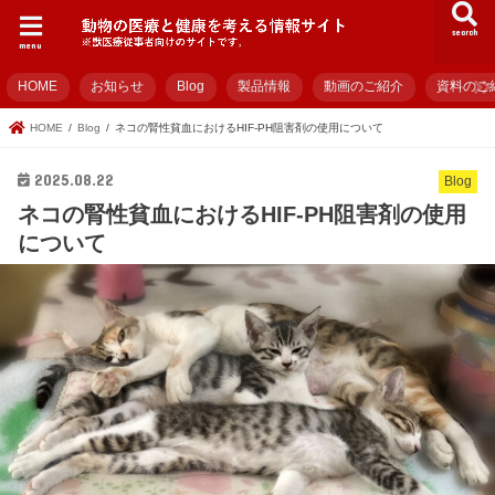
search
menu
HOME
お知らせ
Blog
製品情報
動画のご紹介
資料のご
HOME
Blog
ネコの腎性貧血におけるHIF-PH阻害剤の使用について
2025.08.22
Blog
ネコの腎性貧血におけるHIF-PH阻害剤の使用
について