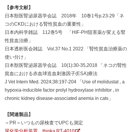
【参考文献】
日本獣医腎泌尿器学会誌 2018年 10巻1号p.23-29「ネ
コのCKDにおける腎性貧血の重要性」
日本内科学雑誌 112巻5号 「HIF-PH阻害薬が変える腎
性貧血治療」
日本透析医会雑誌 Vol.37 No.1 2022 「腎性貧血治療薬の
使い分け」
日本獣医腎泌尿器学会誌 10(1):30-35,2018 「ネコの腎性
貧血における赤血球造血刺激因子(ESA)療法
J Vet Intern Med. 2024;38:197-204 「Use of molidustat , a
hypoxia-inducible factor prolyl hydroxylase inhibitor , in
chronic kidney disease-associated anemia in cats」
【関連製品】
＜PR＞いつもの尿検査でUPCも測定
尿化学分析装置 thinka RT-4010