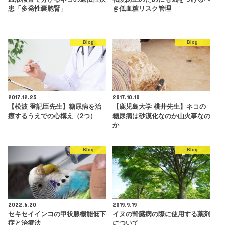
患「多発性嚢胞腎」
き低血糖リスク管理
Blog
Blog
2017.12.25
2017.10.10
【松波 登記臣先生】糖尿病を治
【鹿児島大学 桃井先生】ネコの
療するうえでの心構え（2つ）
糖尿病は砂漠化なのか山火事なの
か
Blog
Blog
2022.6.20
2019.9.19
セキセイインコの甲状腺機能低下
イヌの腎臓病の際に使用する薬剤
症と治療法
について