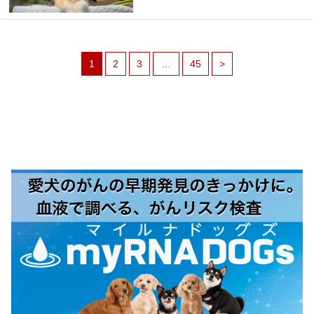
1
2
3
…
45
>