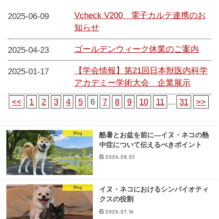
Vcheck V200 電子カルテ連携のお
2025-06-09
知らせ
ゴールデンウィーク休業のご案内
2025-04-23
【学会情報】第21回日本獣医内科学
2025-01-17
アカデミー学術大会 企業展示
<<
1
2
3
4
5
6
7
8
9
10
11
...
31
>>
Blog
酷暑とお盆を前に―イヌ・ネコの熱
中症について伝えるべきポイント
2026.08.03
Blog
イヌ・ネコにおけるシンバイオティ
クスの役割
2026.07.16