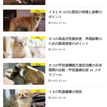
Blog
イヌとネコの心筋症の特徴と診断の
ポイント
2026.07.04
Blog
ネコの高血圧性眼疾患 早期診断の
ための眼底検査のポイント
2026.06.16
Blog
ネコの甲状腺機能亢進症治療の生存
期間の比較：甲状腺摘出術 vs メチ
マゾール
2026.05.25
Blog
イヌの乳腺腫瘍の現状
2026.05.18